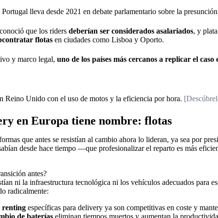
 Portugal lleva desde 2021 en debate parlamentario sobre la presunción
conoció que los riders
deberían ser considerados asalariados
, y pla
bcontratar flotas
en ciudades como Lisboa y Oporto.
tivo y marco legal,
uno de los países más cercanos a replicar el caso
n Reino Unido con el uso de motos y la eficiencia por hora.
[Descúbrel
very en Europa tiene nombre: flotas
aformas que antes se resistían al cambio ahora lo lideran, ya sea por pre
 sabían desde hace tiempo —que profesionalizar el reparto es más efici
ransición antes?
tían ni la infraestructura tecnológica ni los vehículos adecuados para e
do radicalmente:
 renting
específicas para delivery ya son competitivas en coste y mant
mbio de baterías
eliminan tiempos muertos y aumentan la productivida