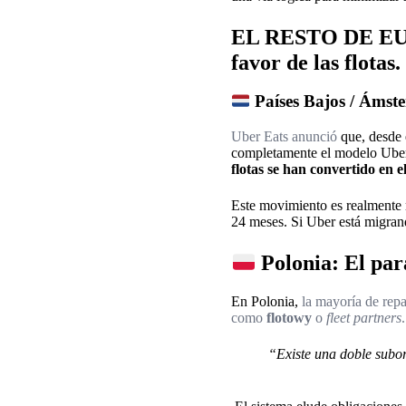
EL RESTO DE EURO
favor de las flotas.
Países Bajos / Ámst
Uber Eats anunció
que, desde
completamente el modelo Uber
flotas se han convertido en e
Este movimiento es realmente r
24 meses. Si Uber está migrand
Polonia: El para
En Polonia,
la mayoría de repa
como
flotowy
o
fleet partners
.
“Existe una doble subor