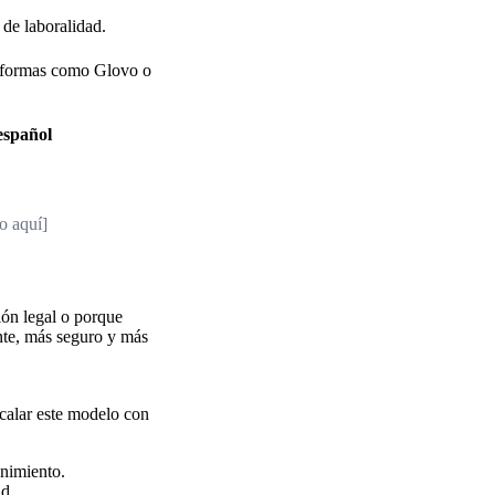
 de laboralidad.
taformas como Glovo o
 español
o aquí]
sión legal o porque
ente, más seguro y más
scalar este modelo con
enimiento.
d.