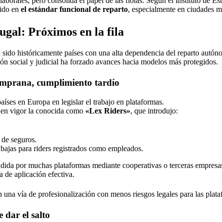
aborales, pero consolida el papel de las flotas. Según el Instituto de Es
tido en
el estándar funcional de reparto
, especialmente en ciudades m
ugal: Próximos en la fila
 sido históricamente países con una alta dependencia del reparto autó
sión social y judicial ha forzado avances hacia modelos más protegidos.
temprana, cumplimiento tardío
países en Europa en legislar el trabajo en plataformas.
ó en vigor la conocida como
«Lex Riders»
, que introdujo:
 de seguros.
bajas para riders registrados como empleados.
udida por muchas plataformas mediante cooperativas o terceras empresa
ta de aplicación efectiva.
en una vía de profesionalización con menos riesgos legales para las plat
 dar el salto