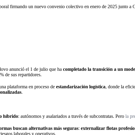
boral firmando un nuevo convenio colectivo en enero de 2025 junto
Glovo anunció el 1 de julio que ha
completado la transición a un mod
% de sus repartidores.
una plataforma en proceso de
estandarización logística
, donde la efic
ionalizadas
.
o híbrido
: autónomos y asalariados a través de subcontratas. Pero
la p
formas buscan alternativas más seguras
:
externalizar flotas profesi
iesgos laborales y operativos.