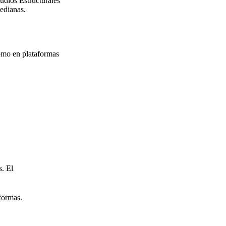
tudios Estructurales
edianas.
nomo en plataformas
s. El
aformas.