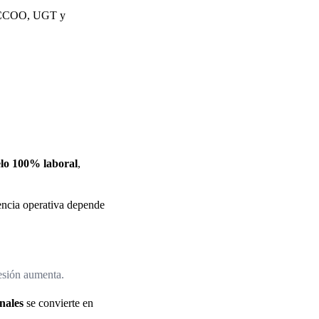
 a CCOO, UGT y
elo 100% laboral
,
iencia operativa depende
resión aumenta.
onales
se convierte en