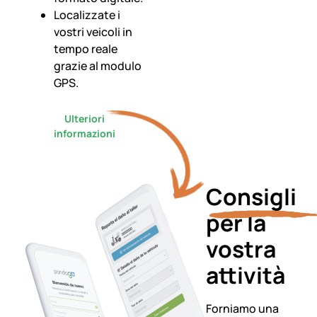
Localizzate i
vostri veicoli in
tempo reale
grazie al modulo
GPS.
Ulteriori
informazioni
Consigli
per la
vostra
attività
Forniamo una