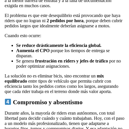
a la menor barrera de entrada y a la falta de documentación
exigida en muchos casos.
El problema es que este desequilibrio está provocando que haya
riders que no logran ni
2 pedidos por hora
, porque deben cubrir
pedidos largos que idealmente deberían asignarse a motos.
Cuando esto ocurre:
Se reduce drásticamente la eficiencia global.
Aumenta el CPO
porque los tiempos de entrega se
disparan.
Se genera
frustración en riders y jefes de tráfico
por no
poder optimizar asignaciones.
La solución no es eliminar bicis, sino encontrar un
mix
equilibrado
entre tipos de vehículo que permita cubrir con
eficiencia tanto los pedidos cortos como los largos, asegurando
que cada rider trabaja en el terreno donde más valor aporta.
Compromiso y absentismo
Durante años, la mayoría de riders eran autónomos, con total
libertad para decidir cuándo y cuánto trabajaban. Hoy, con el paso
a un modelo más profesionalizado, tienen que adaptarse a
horarios fijos, turnos y compromisos diarios. Y esa adaptación no