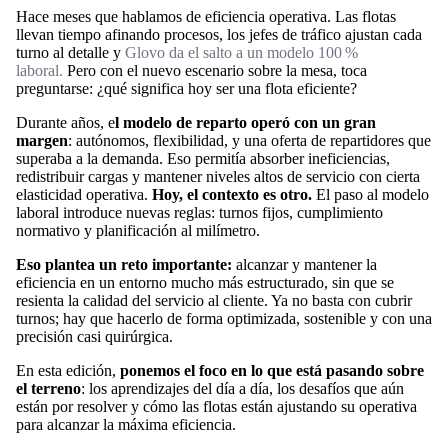
Hace meses que hablamos de eficiencia operativa. Las flotas
llevan tiempo afinando procesos, los jefes de tráfico ajustan cada
turno al detalle y
Glovo da el salto a un modelo 100 %
laboral.
Pero con el nuevo escenario sobre la mesa, toca
preguntarse: ¿qué significa hoy ser una flota eficiente?
Durante años, e
l modelo de reparto operó con un gran
margen
: autónomos, flexibilidad, y una oferta de repartidores que
superaba a la demanda. Eso permitía absorber ineficiencias,
redistribuir cargas y mantener niveles altos de servicio con cierta
elasticidad operativa.
Hoy, el contexto es otro.
El paso al modelo
laboral introduce nuevas reglas: turnos fijos, cumplimiento
normativo y planificación al milímetro.
Eso plantea un reto importante:
alcanzar y mantener la
eficiencia en un entorno mucho más estructurado, sin que se
resienta la calidad del servicio al cliente. Ya no basta con cubrir
turnos; hay que hacerlo de forma optimizada, sostenible y con una
precisión casi quirúrgica.
En esta edición,
ponemos el foco en lo que está pasando sobre
el terreno
: los aprendizajes del día a día, los desafíos que aún
están por resolver y cómo las flotas están ajustando su operativa
para alcanzar la máxima eficiencia.